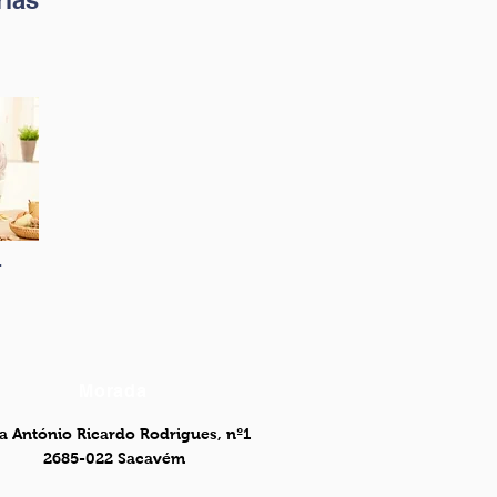
rias
r
Morada
a António Ricardo Rodrigues, nº1
2685-022 Sacavém