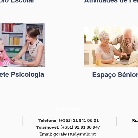
oio Escolar
Atividades de Fé
ete Psicologia
Espaço Sénio
Contactos
Telefone: (+351) 21 941 06 01
Ru
Telemóvel: (+351) 92 91 86 947
Email:
geral@studysmile.pt